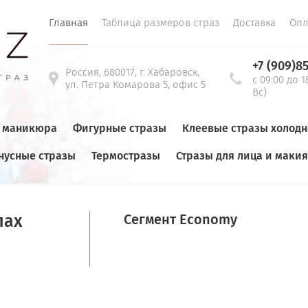
Главная
Таблица размеров страз
Доставка
Опл
+7 (909)8
Россия, 680017, г. Хабаровск,
с 09:00 до 1
ул. Петра Комарова 5, офис 5
Вс)
я маникюра
Фигурные стразы
Клеевые стразы холод
нусные стразы
Термостразы
Стразы для лица и маки
тразы клеевые холодной фиксации JONQUIL сегмент STANDART
пах
Сегмент Economy
0
P17 Стразы к