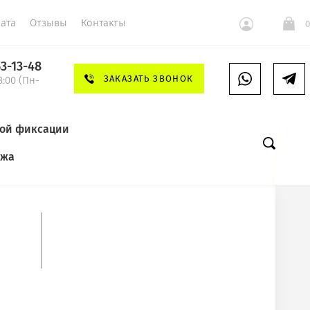
ата
Отзывы
Контакты
0
53-13-48
ЗАКАЗАТЬ ЗВОНОК
8:00 (Пн-
ной фиксации
яжа
СЛЕДУЮЩИЙ
леевые холодной фиксации