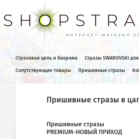
Стразовая цепь и бахрома
Стразы SWAROVSKI дл
Сопутствующие товары
Пришивные стразы
Ко
Главная
  /  
Клеевые стразы холодной фиксации
  /  P17 С
Пришивные стразы в ца
ПРЕДЫДУЩИЙ
Пришивные стразы
PREMIUM-НОВЫЙ ПРИХОД