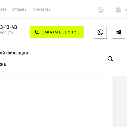
ата
Отзывы
Контакты
0
53-13-48
ЗАКАЗАТЬ ЗВОНОК
8:00 (Пн-
ной фиксации
яжа
 LIGHT сегмент Premium
СЛЕДУЮЩИЙ
разы Teardrop(Капля) VITRAIL