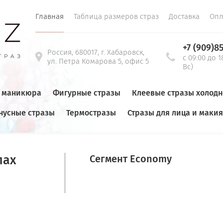
Главная
Таблица размеров страз
Доставка
Опл
+7 (909)8
Россия, 680017, г. Хабаровск,
с 09:00 до 1
ул. Петра Комарова 5, офис 5
Вс)
я маникюра
Фигурные стразы
Клеевые стразы холод
нусные стразы
Термостразы
Стразы для лица и маки
IUM-НОВЫЙ ПРИХОД
  /  Пришивные стразы Teardrop(Капля) VITRAIL
пах
Сегмент Economy
0
Пришивные ст