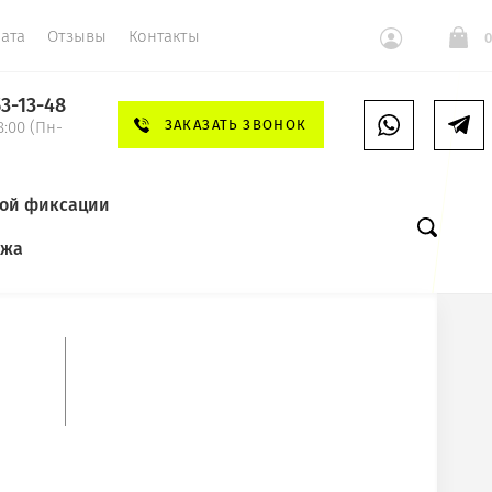
ата
Отзывы
Контакты
0
53-13-48
ЗАКАЗАТЬ ЗВОНОК
8:00 (Пн-
ной фиксации
яжа
O сегмент Premium
СЛЕДУЮЩИЙ
разы Teardrop(Капля)