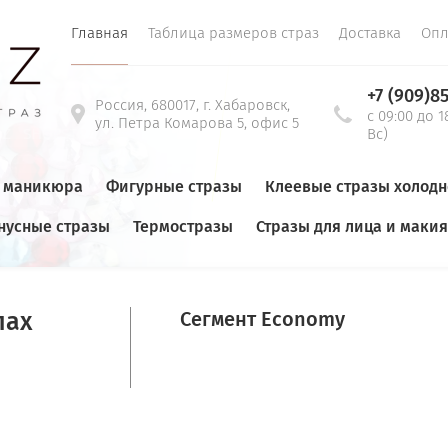
Главная
Таблица размеров страз
Доставка
Опл
+7 (909)8
Россия, 680017, г. Хабаровск,
с 09:00 до 1
ул. Петра Комарова 5, офис 5
Вс)
я маникюра
Фигурные стразы
Клеевые стразы холод
нусные стразы
Термостразы
Стразы для лица и маки
IUM-НОВЫЙ ПРИХОД
  /  Пришивные стразы Teardrop(Капля) VOLCAN
пах
Сегмент Economy
0
Пришивные ст